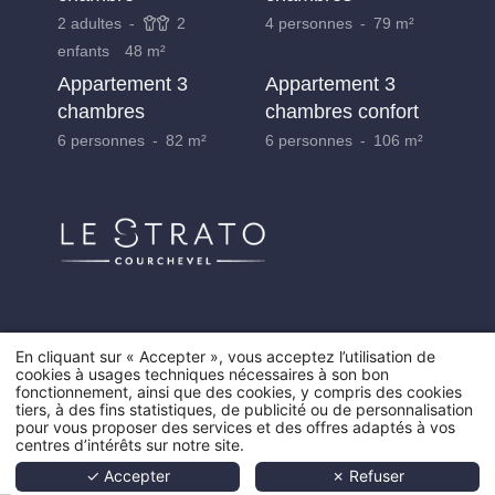
*
Nom
:
2 adultes
2
4 personnes
79 m²
enfants
48 m²
Appartement 3
Appartement 3
*
Téléphone
:
chambres
chambres confort
6 personnes
82 m²
6 personnes
106 m²
*
Prénom
:
*
Email
:
*
Date d'arrivée
:
En cliquant sur « Accepter », vous acceptez l’utilisation de
ACCUEIL
cookies à usages techniques nécessaires à son bon
fonctionnement, ainsi que des cookies, y compris des cookies
*
Date de départ
:
tiers, à des fins statistiques, de publicité ou de personnalisation
APPARTEMENTS
pour vous proposer des services et des offres adaptés à vos
centres d’intérêts sur notre site.
COURCHEVEL
✓ Accepter
✗ Refuser
Message :
SKI