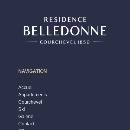
NAVIGATION
*
Nom
:
Accueil
*
Prénom
:
Appartements
Courchevel
Ski
*
Date d'arrivée
:
Galerie
Contact