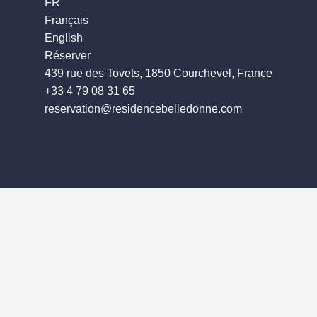
FR
Message :
Français
English
Réserver
439 rue des Tovets, 1850 Courchevel, France
+33 4 79 08 31 65
reservation@residencebelledonne.com
Les informations recueillies s
votre demande. la durée de co
portabilité, d'effacement de 
concernant et disposez du dr
possibilité d'introduire une 