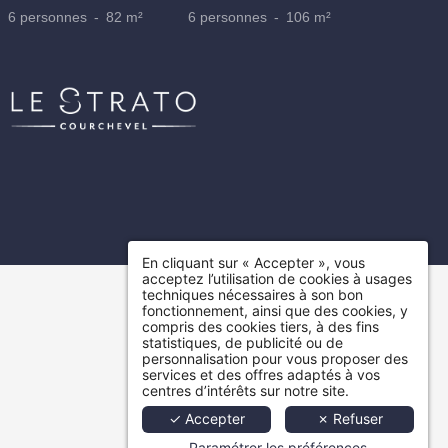
6 personnes
82 m²
6 personnes
106 m²
En cliquant sur « Accepter », vous
Valider
acceptez l’utilisation de cookies à usages
techniques nécessaires à son bon
fonctionnement, ainsi que des cookies, y
*
Champs obligat
compris des cookies tiers, à des fins
statistiques, de publicité ou de
ur ce formulaire, vous concernant font l'objet d'un traitement destiné exclusivement au traite
personnalisation pour vous proposer des
nservation des données est de 3ans. Vous bénéficiez d'un droit d'accès, de rectification, de
services et des offres adaptés à vos
centres d’intérêts sur notre site.
celles-ci ou une limitation du traitement. Vous pouvez vous opposer au traitement des données
✓ Accepter
✗ Refuser
oit de retirer votre consentement à tout moment en nous contactant directement. Vous avez l
réclamation auprès d'une autorité de contrôle si vous estimez que ce traitement de données à c
Paramétrer les préférences