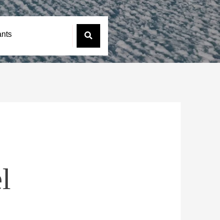
ants
l